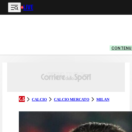
LIVE
Vai al contenuto principale
CONTENUT
CALCIO
CALCIO MERCATO
MILAN