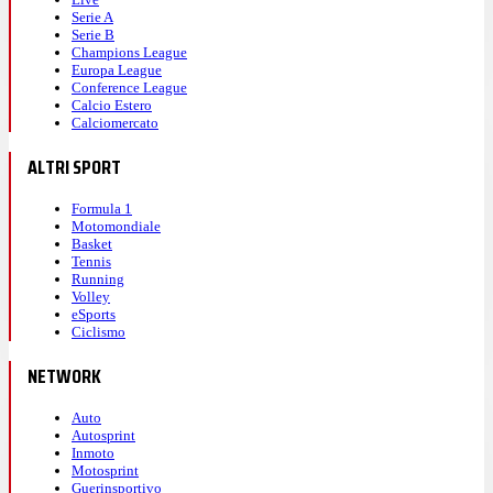
Serie A
Serie B
Champions League
Europa League
Conference League
Calcio Estero
Calciomercato
ALTRI SPORT
Formula 1
Motomondiale
Basket
Tennis
Running
Volley
eSports
Ciclismo
NETWORK
Auto
Autosprint
Inmoto
Motosprint
Guerinsportivo