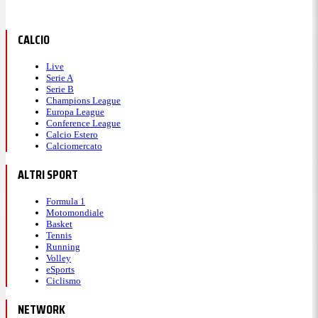
CALCIO
Live
Serie A
Serie B
Champions League
Europa League
Conference League
Calcio Estero
Calciomercato
ALTRI SPORT
Formula 1
Motomondiale
Basket
Tennis
Running
Volley
eSports
Ciclismo
NETWORK