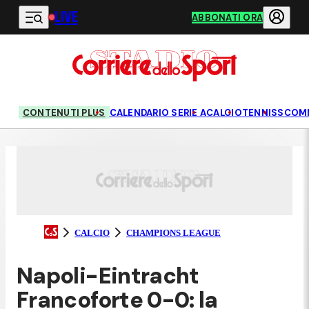
LIVE
Vai al contenuto principale
ABBONATI ORA
CONTENUTI PLUS
CALENDARIO SERIE A
CALCIO
TENNIS
SCOM
CALCIO
CHAMPIONS LEAGUE
Napoli-Eintracht
Francoforte 0-0: la