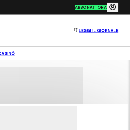
ABBONATI ORA
LEGGI IL GIORNALE
CASINÒ