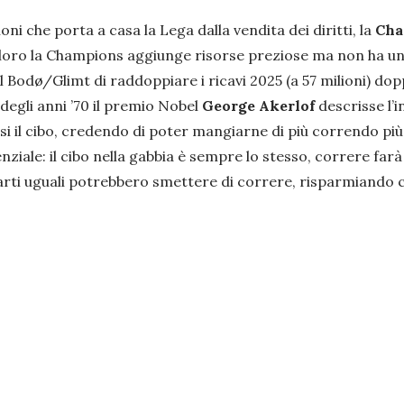
ioni che porta a casa la Lega dalla vendita dei diritti, la
Cha
 loro la Champions aggiunge risorse preziose ma non ha un 
Bodø/Glimt di raddoppiare i ricavi 2025 (a 57 milioni) dop
degli anni ’70 il premio Nobel
George Akerlof
descrisse l’
 il cibo, credendo di poter mangiarne di più correndo più dei
iale: il cibo nella gabbia è sempre lo stesso, correre far
n parti uguali potrebbero smettere di correre, risparmiando c