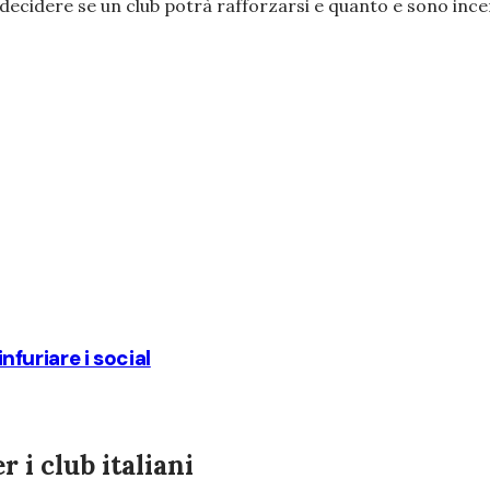
decidere se un club potrà rafforzarsi e quanto e sono incent
infuriare i social
i club italiani