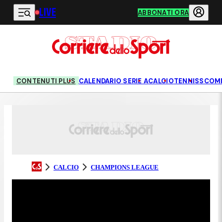
LIVE
Vai al contenuto principale
ABBONATI ORA
CONTENUTI PLUS
CALENDARIO SERIE A
CALCIO
TENNIS
SCOM
CALCIO
CHAMPIONS LEAGUE