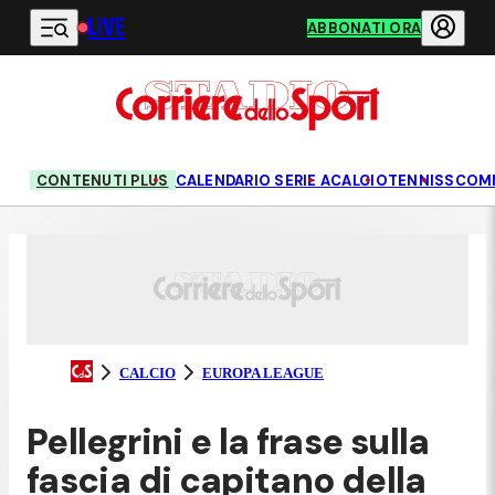
LIVE
Vai al contenuto principale
ABBONATI ORA
CONTENUTI PLUS
CALENDARIO SERIE A
CALCIO
TENNIS
SCOM
CALCIO
EUROPA LEAGUE
Pellegrini e la frase sulla
fascia di capitano della