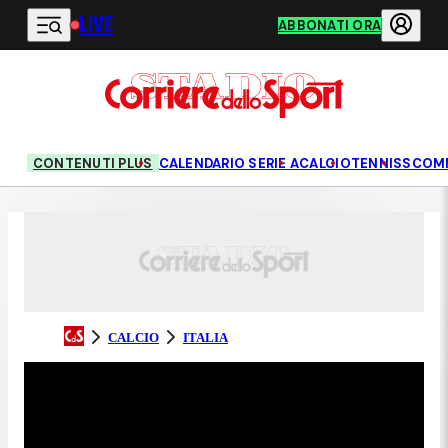
LIVE
Vai al contenuto principale
ABBONATI ORA
CONTENUTI PLUS
CALENDARIO SERIE A
CALCIO
TENNIS
SCOM
CALCIO
ITALIA