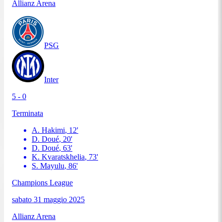
Allianz Arena
PSG
Inter
5 - 0
Terminata
A. Hakimi
,
12
'
D. Doué
,
20
'
D. Doué
,
63
'
K. Kvaratskhelia
,
73
'
S. Mayulu
,
86
'
Champions League
sabato 31 maggio 2025
Allianz Arena