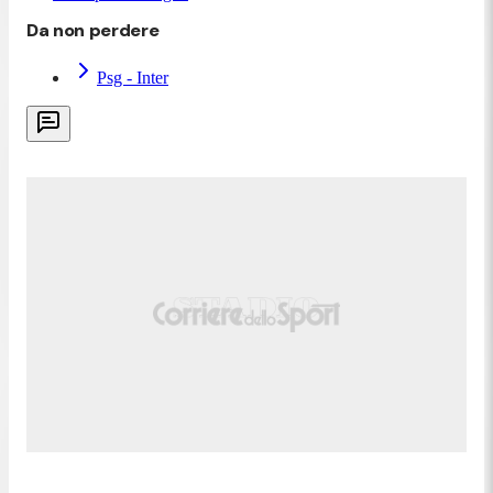
Monaco di Baviera coma a San Siro, dove si erano
Da non perdere
radunati 50mila nerazzurri pronti a festeggiare la
Champions, fino in piazza Duomo a Milano, che si
Psg - Inter
apprestava ad accogliere la marea nerazzurra. Al
Giuseppe Meazza, i tifosi hanno iniziato ad
andarsene mestamente già a metà del secondo
tempo e a chi è rimasto fino alla fine ha fatto
effetto soprattutto uno stadio silenzioso, senza
cori e con l'unica grande voglia di tornarsene a
casa e dimenticare una serata no. In piazza Duomo,
dove quest'anno il Comune non aveva allestito
mega video dove poter vedere la partita, ma dove
comunque era tutto pronto per accogliere i
festeggiamenti, poca voglia di parlare per gli
interisti in piazza. Pochi i tifosi presenti, quasi tutti
delusi e con poca voglia di parlare, tra i quali anche