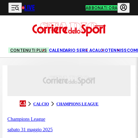
LIVE
Vai al contenuto principale
ABBONATI ORA
CONTENUTI PLUS
CALENDARIO SERIE A
CALCIO
TENNIS
SCOM
CALCIO
CHAMPIONS LEAGUE
Champions League
sabato 31 maggio 2025