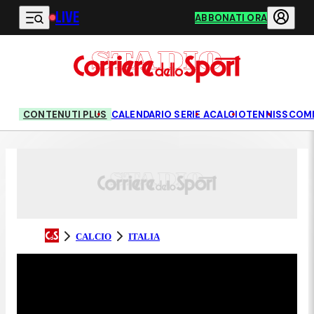
LIVE
Vai al contenuto principale
ABBONATI ORA
CONTENUTI PLUS
CALENDARIO SERIE A
CALCIO
TENNIS
SCOM
CALCIO
ITALIA