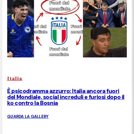
Italia
È psicodramma azzurro: Italia ancora fuori
del Mondiale, social increduli e furiosi dopo il
ko contro la Bosnia
GUARDA LA GALLERY