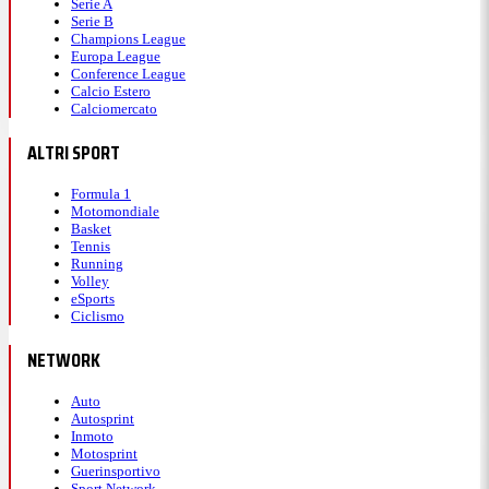
Serie A
Serie B
Champions League
Europa League
Conference League
Calcio Estero
Calciomercato
ALTRI SPORT
Formula 1
Motomondiale
Basket
Tennis
Running
Volley
eSports
Ciclismo
NETWORK
Auto
Autosprint
Inmoto
Motosprint
Guerinsportivo
Sport Network