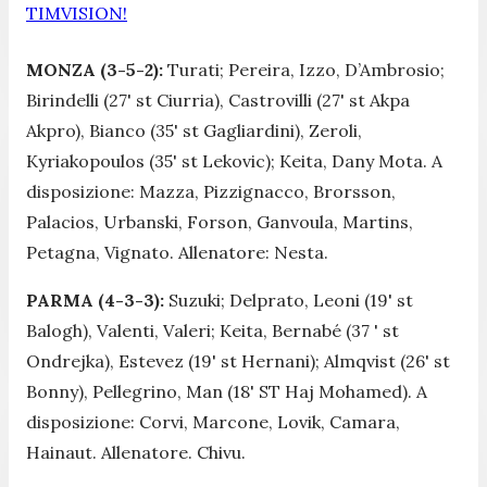
TIMVISION!
MONZA (3-5-2):
Turati; Pereira, Izzo, D’Ambrosio;
Birindelli (27' st Ciurria), Castrovilli (27' st Akpa
Akpro), Bianco (35' st Gagliardini), Zeroli,
Kyriakopoulos (35' st Lekovic); Keita, Dany Mota. A
disposizione: Mazza, Pizzignacco, Brorsson,
Palacios, Urbanski, Forson, Ganvoula, Martins,
Petagna, Vignato. Allenatore: Nesta.
PARMA (4-3-3):
Suzuki; Delprato, Leoni (19' st
Balogh), Valenti, Valeri; Keita, Bernabé (37 ' st
Ondrejka), Estevez (19' st Hernani); Almqvist (26' st
Bonny), Pellegrino, Man (18' ST Haj Mohamed). A
disposizione: Corvi, Marcone, Lovik, Camara,
Hainaut. Allenatore. Chivu.