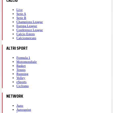
CALCIO
Live
Serie A
Serie B
Champions League
Europa League
Conference League
Calcio Estero
Calciomercato
ALTRI SPORT
Formula 1
Motomondiale
Basket
Tennis
Running
Volley
eSports
Ciclismo
NETWORK
Auto
Autosprint