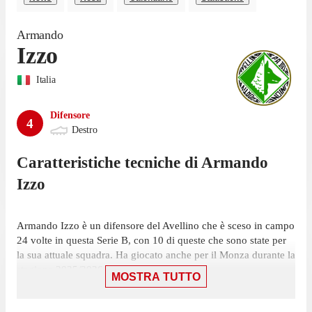
Armando
Izzo
Italia
Difensore
4
Destro
Caratteristiche tecniche di
Armando
Izzo
Armando Izzo è un difensore del Avellino che è sceso in campo
24 volte in questa Serie B, con 10 di queste che sono state per
la sua attuale squadra. Ha giocato anche per il Monza durante la
stagione 2025/2026.
MOSTRA TUTTO
La sua ultima presenza in Serie B è stata il 12 maggio, gara in
cui ha giocato 90 minuti con la maglia del Avellino contro