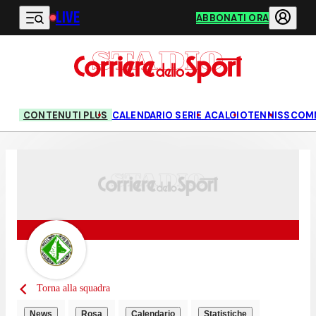
LIVE
Vai al contenuto principale
ABBONATI ORA
CONTENUTI PLUS
CALENDARIO SERIE A
CALCIO
TENNIS
SCOM
Torna alla squadra
News
Rosa
Calendario
Statistiche