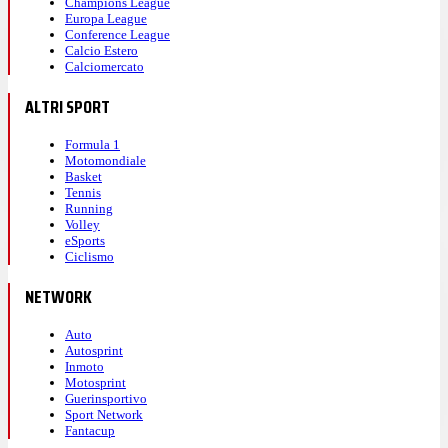
Champions League
Europa League
Conference League
Calcio Estero
Calciomercato
ALTRI SPORT
Formula 1
Motomondiale
Basket
Tennis
Running
Volley
eSports
Ciclismo
NETWORK
Auto
Autosprint
Inmoto
Motosprint
Guerinsportivo
Sport Network
Fantacup