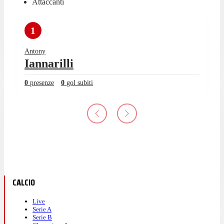
Attaccanti
1
Antony
Iannarilli
0
presenze
0
gol subiti
CALCIO
Live
Serie A
Serie B