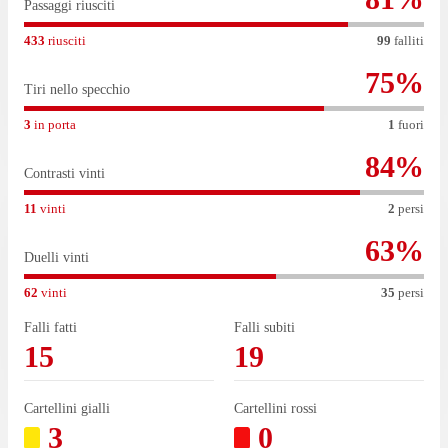
Passaggi riusciti
433
riusciti
99
falliti
75
%
Tiri nello specchio
3
in porta
1
fuori
84
%
Contrasti vinti
11
vinti
2
persi
63
%
Duelli vinti
62
vinti
35
persi
Falli fatti
Falli subiti
15
19
Cartellini gialli
Cartellini rossi
3
0