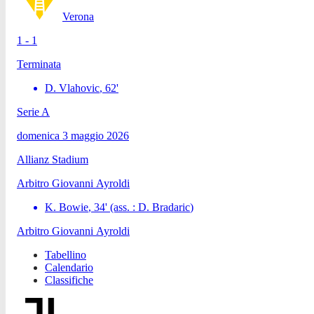
Verona
1 - 1
Terminata
D. Vlahovic
,
62
'
Serie A
domenica 3 maggio 2026
Allianz Stadium
Arbitro
Giovanni Ayroldi
K. Bowie
,
34
'
(ass. :
D. Bradaric
)
Arbitro
Giovanni Ayroldi
Tabellino
Calendario
Classifiche