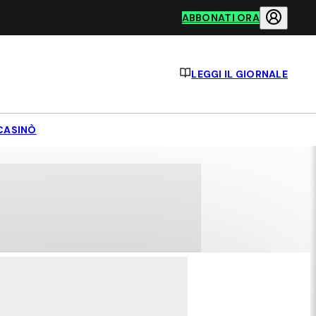
ABBONATI ORA
LEGGI IL GIORNALE
CASINÒ