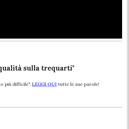
alità sulla trequarti"
più difficile".
LEGGI QUI
tutte le sue parole!