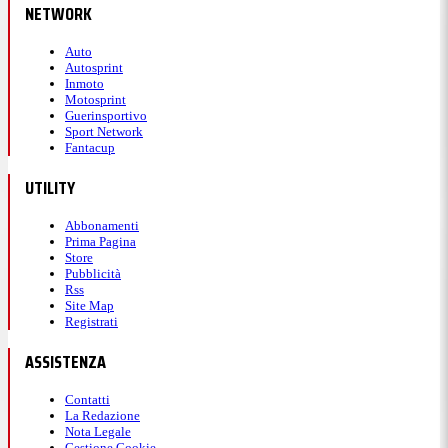
NETWORK
Auto
Autosprint
Inmoto
Motosprint
Guerinsportivo
Sport Network
Fantacup
UTILITY
Abbonamenti
Prima Pagina
Store
Pubblicità
Rss
Site Map
Registrati
ASSISTENZA
Contatti
La Redazione
Nota Legale
Gestione Cookie