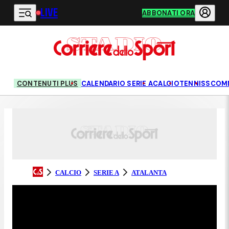
LIVE
Vai al contenuto principale
ABBONATI ORA
CONTENUTI PLUS
CALENDARIO SERIE A
CALCIO
TENNIS
SCOM
CALCIO
SERIE A
ATALANTA