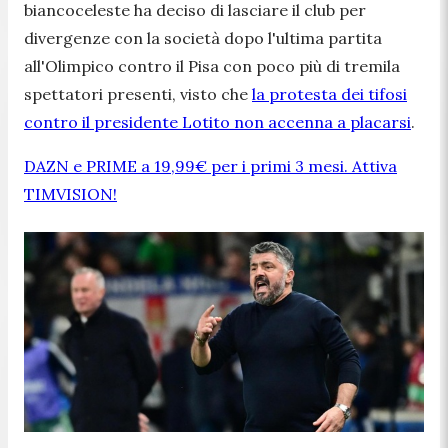
biancoceleste ha deciso di lasciare il club per
divergenze con la società dopo l'ultima partita
all'Olimpico contro il Pisa con poco più di tremila
spettatori presenti, visto che
la protesta dei tifosi
contro il presidente Lotito non accenna a placarsi
.
DAZN e PRIME a 19,99€ per i primi 3 mesi. Attiva
TIMVISION!