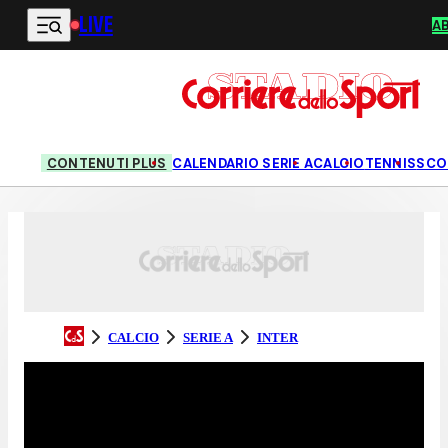
LIVE
Vai al contenuto principale
A
CONTENUTI PLUS
CALENDARIO SERIE A
CALCIO
TENNIS
SCO
CALCIO
SERIE A
INTER