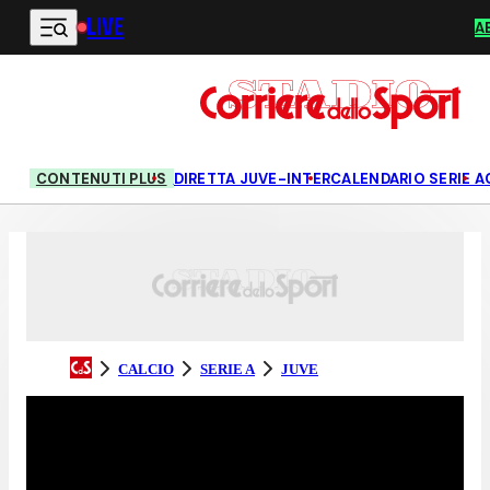
LIVE
Vai al contenuto principale
A
CONTENUTI PLUS
DIRETTA JUVE-INTER
CALENDARIO SERIE A
CALCIO
SERIE A
JUVE