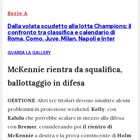
Serie A
Dalla volata scudetto alla lotta Champions: il
confronto tra classifica e calendario di
Roma, Como, Juve, Milan, Napoli e Inter
GUARDA LA GALLERY
McKennie rientra da squalifica,
ballottaggio in difesa
GESTIONE
. Altri tre titolari devono smaltire alcuni
problemini in proiezione weekend.
Kelly
, con
Kalulu
che potrebbe scalare in mezzo alla difesa
con
Bremer
, considerando poi
il rientro di
McKennie
a destra e la prova convincente di
Holm