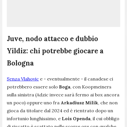
Juve, nodo attacco e dubbio
Yildiz: chi potrebbe giocare a
Bologna
Senza Vlahovic
e - eventualmente - il canadese ci
potrebbero essere solo
Boga
, con Koopmeiners
sulla sinistra (Adzic invece sarà fermo ai box ancora
un poco) oppure uno fra
Arkadiusz Milik
, che non
gioca da titolare dal 2024 ed è rientrato dopo un
infortunio lunghissimo, e
Lois Openda
, il cui obbligo
di riscatto è scattato nelle scorse ore con qualche