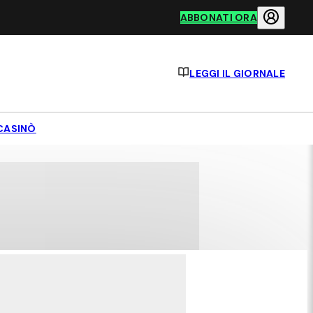
ABBONATI ORA
LEGGI IL GIORNALE
CASINÒ