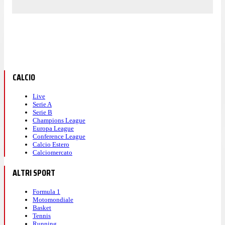
CALCIO
Live
Serie A
Serie B
Champions League
Europa League
Conference League
Calcio Estero
Calciomercato
ALTRI SPORT
Formula 1
Motomondiale
Basket
Tennis
Running