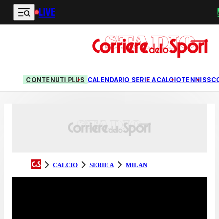
LIVE
Vai al contenuto principale
CONTENUTI PLUS
CALENDARIO SERIE A
CALCIO
TENNIS
SC
CALCIO
SERIE A
MILAN