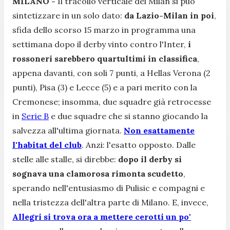
MILANO -
Il tracollo verticale del Milan si può
sintetizzare in un solo dato:
da Lazio-Milan in poi
,
sfida dello scorso 15 marzo in programma una
settimana dopo il derby vinto contro l'Inter,
i
rossoneri sarebbero quartultimi in classifica
,
appena davanti, con soli 7 punti, a Hellas Verona (2
punti), Pisa (3) e Lecce (5) e a pari merito con la
Cremonese; insomma, due squadre già retrocesse
in
Serie B
e due squadre che si stanno giocando la
salvezza all'ultima giornata.
Non esattamente
l'habitat del club
. Anzi: l'esatto opposto. Dalle
stelle alle stalle, si direbbe:
dopo il derby si
sognava una clamorosa rimonta scudetto
,
sperando nell'entusiasmo di Pulisic e compagni e
nella tristezza dell'altra parte di Milano. E, invece,
Allegri si trova ora a mettere cerotti un po'