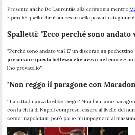
Presente anche De Laurentiis alla cerimonia mentre
Ma
- perché quello che è successo nella passata stagione è s
Spalletti: "Ecco perché sono andato v
"Perché sono andato via? E' un discorso un pochettino 
preservare questa bellezza che avevo nel cuore
e non
l’ho provata io".
"Non reggo il paragone con Maradon
''La cittadinanza la ebbe Diego? Non facciamo paragoni d
con la città di Napoli compresa, essere al livello del nu
come i napoletani, però poi io mi impegnerò al massimo p