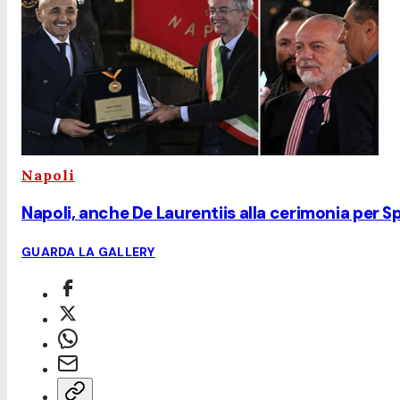
Napoli
Napoli, anche De Laurentiis alla cerimonia per Spa
GUARDA LA GALLERY