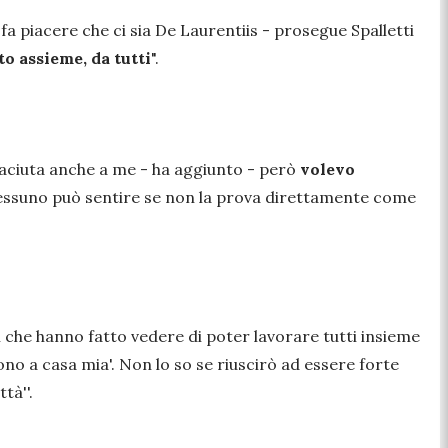
 fa piacere che ci sia De Laurentiis -
prosegue Spalletti
to assieme, da tutti
".
iaciuta anche a me - ha aggiunto - però
volevo
nessuno può sentire se non la prova direttamente come
i che hanno fatto vedere di poter lavorare tutti insieme
ono a casa mia'. Non lo so se riuscirò ad essere forte
tà''.