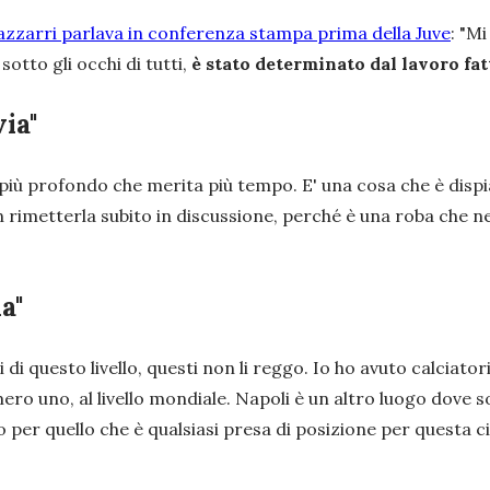
zzarri parlava in conferenza stampa prima della Juve
:
"Mi
otto gli occhi di tutti,
è stato determinato dal lavoro fat
ia"
più profondo che merita più tempo. E' una cosa che è disp
 rimetterla subito in discussione, perché è una roba che 
a"
i questo livello, questi non li reggo. Io ho avuto calciator
mero uno, al livello mondiale. Napoli è un altro luogo dove s
er quello che è qualsiasi presa di posizione per questa cit