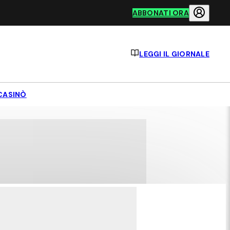
ABBONATI ORA
LEGGI IL GIORNALE
CASINÒ