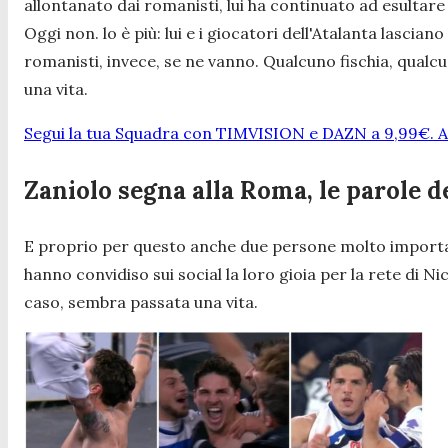
allontanato dai romanisti, lui ha continuato ad esultare 
Oggi non. lo è più: lui e i giocatori dell'Atalanta lascian
romanisti, invece, se ne vanno. Qualcuno fischia, qualcu
una vita.
Segui la tua Squadra con TIMVISION e DAZN a 9,99€. At
Zaniolo segna alla Roma, le parole d
E proprio per questo anche due persone molto important
hanno convidiso sui social la loro gioia per la rete di
caso, sembra passata una vita.