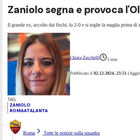
Zaniolo segna e provoca l'
Il grande ex, accolto dai fischi, fa 2-0 e si toglie la maglia prima
Chiara Zucchelli
3
min
Pubblicato il
02.12.2024, 23:51
(Aggior
ZANIOLO
ROMAATALANTA
Roma
Tutte le notizie sulla squadra