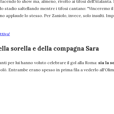
facendo lo show ma, almeno, rivolto ai tifosi dell'Atalanta.
o lo stadio saltellando mentre i tifosi cantano: "
Vinceremo il
no applaude lo stesso. Per Zaniolo, invece, solo insulti. I
tiva!
ella sorella e della compagna Sara
i per lui hanno voluto celebrare il gol alla Roma:
sia la 
 Nicolò. Entrambe erano spesso in prima fila a vederlo all'O