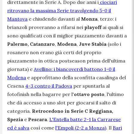
direttamente in Serie A. Dopo due anni i
ciociari
ritrovano la massima Serie travolgendo 5-0 il
Mantova
e chiudendo davanti al
Monza
, terzo: i
brianzoli proveranno a rifarsi nei
playoff
ai quali si
sono qualificati con il miglior piazzamento davanti a
Palermo,
Catanzaro
,
Modena
,
Juve Stabia
(solo i
rosanero non erano già certi del proprio
piazzamento in ottica postseason prima dell'ultima
giornata) e
Avellino: i biancoverdi battono 1-0 il
Modena
e approfittano della sconfitta casalinga del
Cesena
4-3 contro il Padova
per spuntarla al
fotofinish nella bagarre per l'
ottavo posto
, l'ultimo
che dà accesso a uno slot per giocarsi il salto di
categoria.
Retrocedono in Serie C Reggiana,
Spezia
e
Pescara
.
L'Entella batte 2-1 la Carrarese
ed è salva
così come
l'Empoli (2-2 a Monza)
. Il
Bari