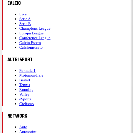
CALCIO
Live
Serie A
Serie B
Champions League
Europa League
Conference League
Calcio Estero
Calciomercato
ALTRI SPORT
Formula 1
Motomondiale
Basket
Tennis
Running
Volley
eSports
Ciclismo
NETWORK
Auto
Autosprint