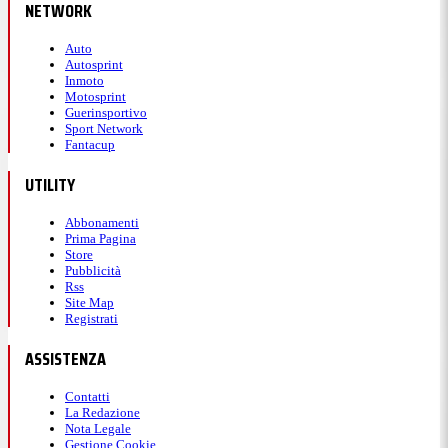
NETWORK
Auto
Autosprint
Inmoto
Motosprint
Guerinsportivo
Sport Network
Fantacup
UTILITY
Abbonamenti
Prima Pagina
Store
Pubblicità
Rss
Site Map
Registrati
ASSISTENZA
Contatti
La Redazione
Nota Legale
Gestione Cookie