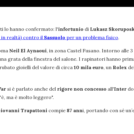
ti lo hanno confermato: l'
infortunio
di
Lukasz Skorupos
in realtà) contro il
Sassuolo
per un problema fisico
.
 Roma
Neil El Aynaoui
, in zona Castel Fusano. Intorno alle 3 
una grata della finestra del salone. I rapinatori hanno pri
bato gioielli del valore di circa
10 mila euro
, un
Rolex
del
Var
si è parlato anche del
rigore non concesso
all'
Inter
dop
'è, ma è molto leggero".
iovanni Trapattoni
compie
87 ann
i, portando con sé un’e