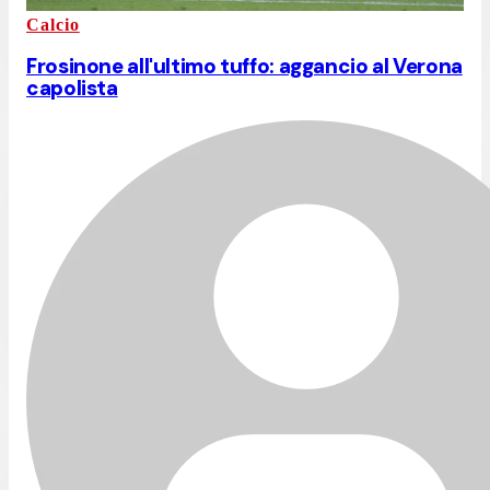
Calcio
Frosinone all'ultimo tuffo: aggancio al Verona
capolista