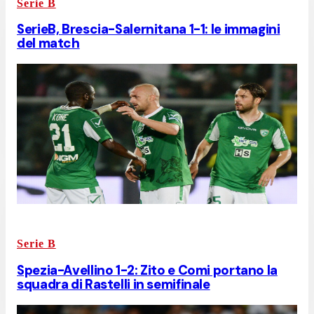
Serie B
SerieB, Brescia-Salernitana 1-1: le immagini
del match
Serie B
Spezia-Avellino 1-2: Zito e Comi portano la
squadra di Rastelli in semifinale