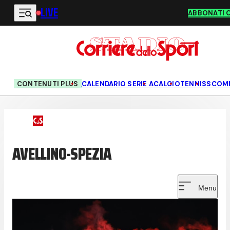
LIVE
Vai al contenuto principale
ABBONATI 
CONTENUTI PLUS
CALENDARIO SERIE A
CALCIO
TENNIS
SCOM
AVELLINO-SPEZIA
Menu