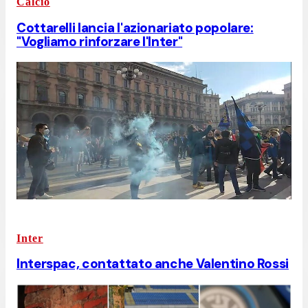
Calcio
Cottarelli lancia l'azionariato popolare:
"Vogliamo rinforzare l'Inter"
Inter
Interspac, contattato anche Valentino Rossi