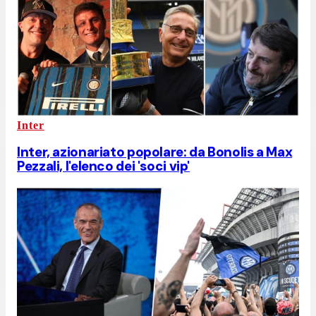
Inter
Inter, azionariato popolare: da Bonolis a Max
Pezzali, l'elenco dei 'soci vip'