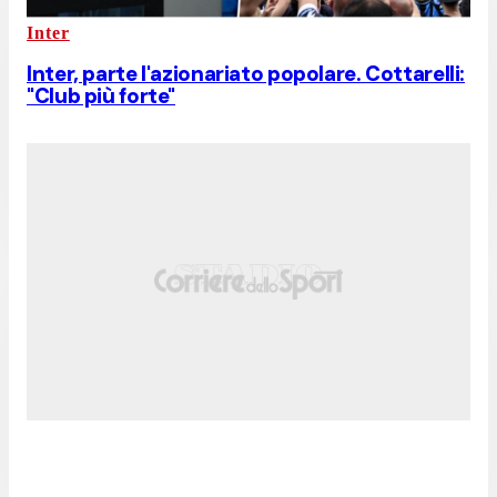
Inter
Inter, parte l'azionariato popolare. Cottarelli:
"Club più forte"