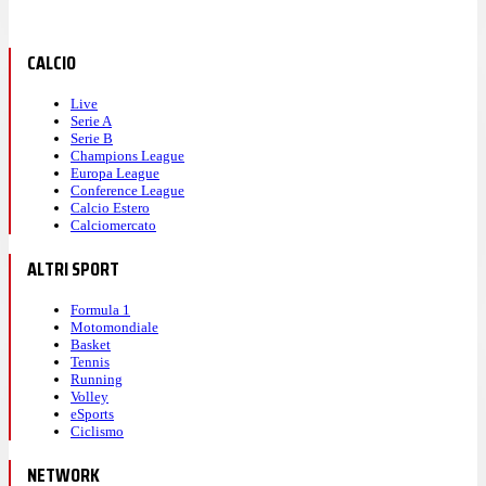
CALCIO
Live
Serie A
Serie B
Champions League
Europa League
Conference League
Calcio Estero
Calciomercato
ALTRI SPORT
Formula 1
Motomondiale
Basket
Tennis
Running
Volley
eSports
Ciclismo
NETWORK