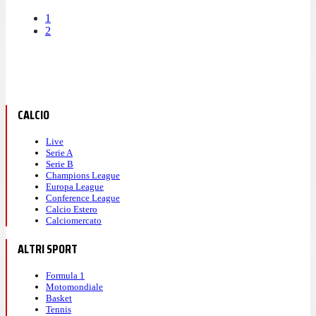
1
2
CALCIO
Live
Serie A
Serie B
Champions League
Europa League
Conference League
Calcio Estero
Calciomercato
ALTRI SPORT
Formula 1
Motomondiale
Basket
Tennis