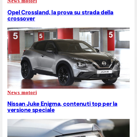
News motori
Opel Crossland, la prova su strada della
crossover
News motori
Nissan Juke Enigma, contenuti top per la
versione speciale