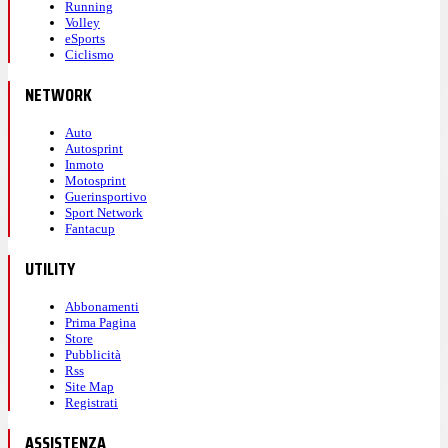
Running
Volley
eSports
Ciclismo
NETWORK
Auto
Autosprint
Inmoto
Motosprint
Guerinsportivo
Sport Network
Fantacup
UTILITY
Abbonamenti
Prima Pagina
Store
Pubblicità
Rss
Site Map
Registrati
ASSISTENZA