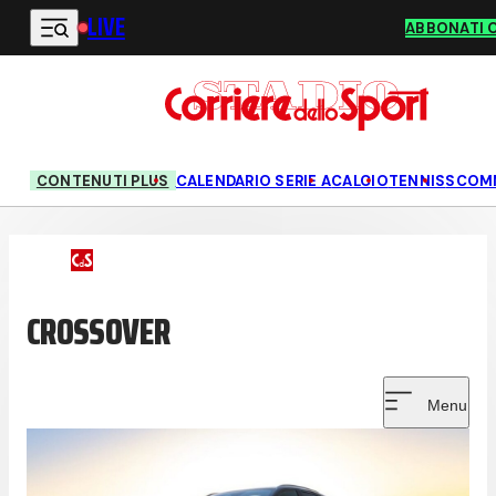
LIVE
Vai al contenuto principale
ABBONATI 
CONTENUTI PLUS
CALENDARIO SERIE A
CALCIO
TENNIS
SCOM
CROSSOVER
Menu