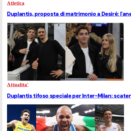
Atletica
Duplantis, proposta di matrimonio a Desiré: l'ane
Attualita'
Duplantis tifoso speciale per Inter-Milan: scaten