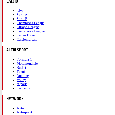
CALCIO
Live
Serie A
Serie B
Champions League
Europa League
Conference League
Calcio Estero
Calciomercato
ALTRI SPORT
Formula 1
Motomondiale
Basket
Tennis
Running
Volley
eSports
Ciclismo
NETWORK
Auto
Autosprint