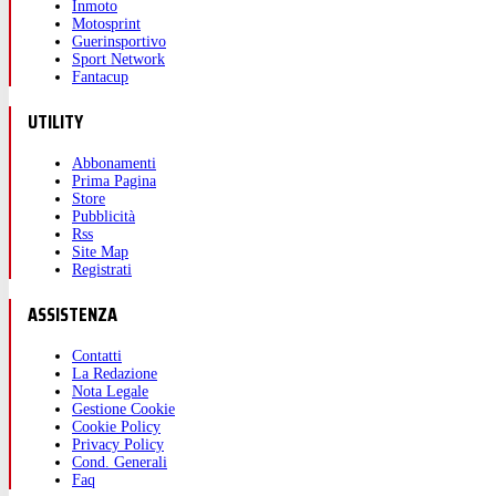
Inmoto
Motosprint
Guerinsportivo
Sport Network
Fantacup
UTILITY
Abbonamenti
Prima Pagina
Store
Pubblicità
Rss
Site Map
Registrati
ASSISTENZA
Contatti
La Redazione
Nota Legale
Gestione Cookie
Cookie Policy
Privacy Policy
Cond. Generali
Faq