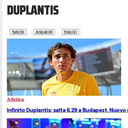
DUPLANTIS
Tutti (5)
Articoli (4)
Foto (1)
Atletica
Infinito Duplantis: salta 6.29 a Budapest. Nuov