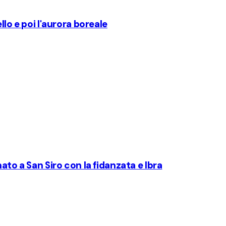
llo e poi l'aurora boreale
ato a San Siro con la fidanzata e Ibra