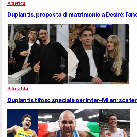
Atletica
Duplantis, proposta di matrimonio a Desiré: l'ane
Attualita'
Duplantis tifoso speciale per Inter-Milan: scaten