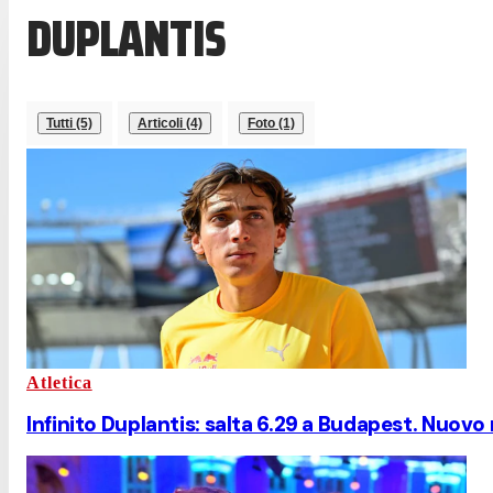
DUPLANTIS
Tutti (5)
Articoli (4)
Foto (1)
Atletica
Infinito Duplantis: salta 6.29 a Budapest. Nuov