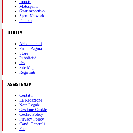
Inmoto
Motosprint
Guerinsportivo
Sport Network
Fantacup
UTILITY
Abbonamenti
Prima Pagina
Store
Pubblicità
Rss
Site Map
Registrati
ASSISTENZA
Contatti
La Redazione
Nota Legale
Gestione Cookie
Cookie Policy
Privacy Policy
Cond. Generali
Faq