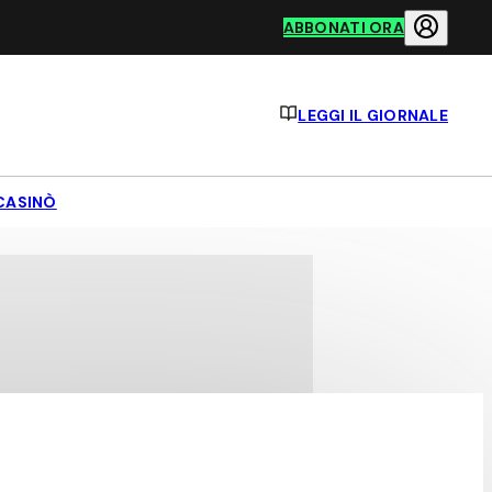
ABBONATI ORA
LEGGI IL GIORNALE
CASINÒ