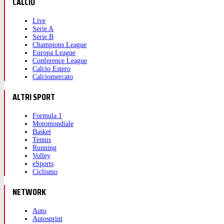
CALCIO
Live
Serie A
Serie B
Champions League
Europa League
Conference League
Calcio Estero
Calciomercato
ALTRI SPORT
Formula 1
Motomondiale
Basket
Tennis
Running
Volley
eSports
Ciclismo
NETWORK
Auto
Autosprint