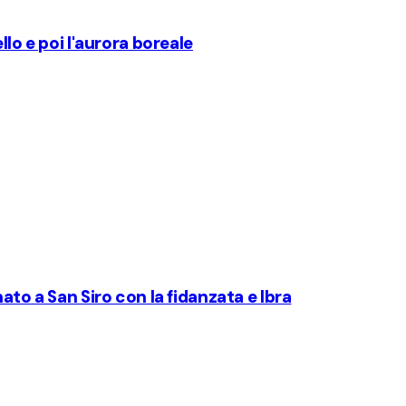
llo e poi l'aurora boreale
ato a San Siro con la fidanzata e Ibra