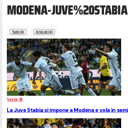
MODENA-JUVE%20STABIA
Tutti (4)
Articoli (4)
Serie B
La Juve Stabia si impone a Modena e vola in semi