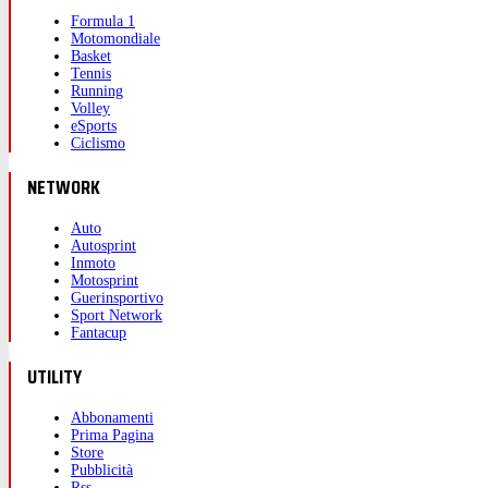
Formula 1
Motomondiale
Basket
Tennis
Running
Volley
eSports
Ciclismo
NETWORK
Auto
Autosprint
Inmoto
Motosprint
Guerinsportivo
Sport Network
Fantacup
UTILITY
Abbonamenti
Prima Pagina
Store
Pubblicità
Rss