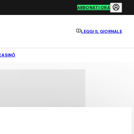
ABBONATI ORA
LEGGI IL GIORNALE
CASINÒ