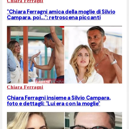
Chiara Ferragni
"Chiara Ferragni amica della moglie di Silvio
Campara, poi...": retroscena piccanti
Chiara Ferragni
Chiara Ferragni insieme a Silvio Campara,
foto e dettagli: "Lui era con la moglie"