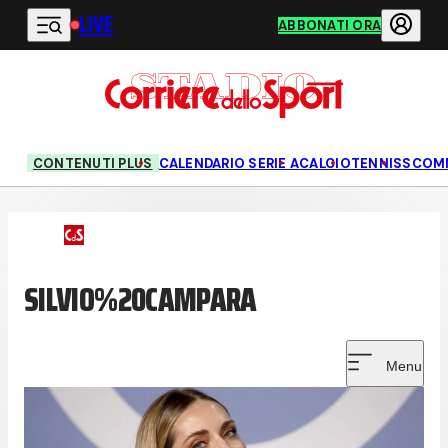
LIVE
Vai al contenuto principale
ABBONATI ORA
CONTENUTI PLUS
CALENDARIO SERIE A
CALCIO
TENNIS
SCOM
SILVIO%20CAMPARA
Menu