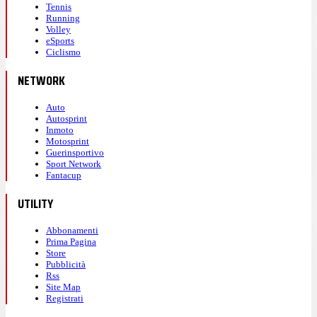
Tennis
Running
Volley
eSports
Ciclismo
NETWORK
Auto
Autosprint
Inmoto
Motosprint
Guerinsportivo
Sport Network
Fantacup
UTILITY
Abbonamenti
Prima Pagina
Store
Pubblicità
Rss
Site Map
Registrati