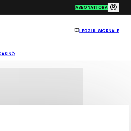
ABBONATI ORA
LEGGI IL GIORNALE
CASINÒ