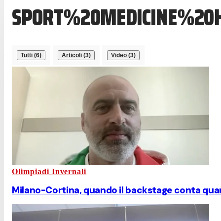
SPORT%20MEDICINE%20
Tutti (6)
Articoli (3)
Video (3)
Olimpiadi Invernali
Milano-Cortina, quando il backstage conta qua