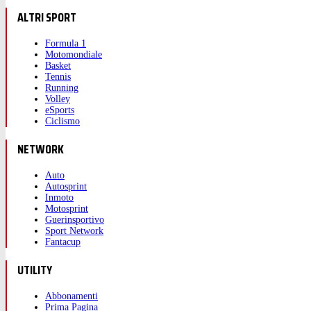
ALTRI SPORT
Formula 1
Motomondiale
Basket
Tennis
Running
Volley
eSports
Ciclismo
NETWORK
Auto
Autosprint
Inmoto
Motosprint
Guerinsportivo
Sport Network
Fantacup
UTILITY
Abbonamenti
Prima Pagina