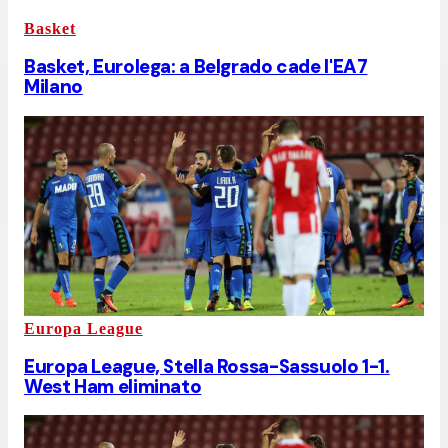
Basket
Basket, Eurolega: a Belgrado cade l'EA7
Milano
Europa League
Europa League, Stella Rossa-Sassuolo 1-1.
West Ham eliminato