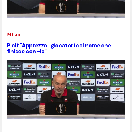
Milan
Pioli: "Apprezzo i giocatori col nome che
finisce con -ic"