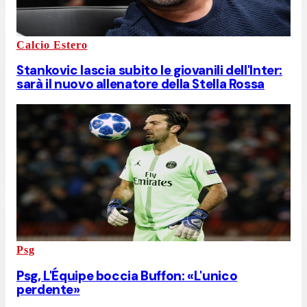
Calcio Estero
Stankovic lascia subito le giovanili dell'Inter:
sarà il nuovo allenatore della Stella Rossa
Psg
Psg, L'Équipe boccia Buffon: «L'unico
perdente»