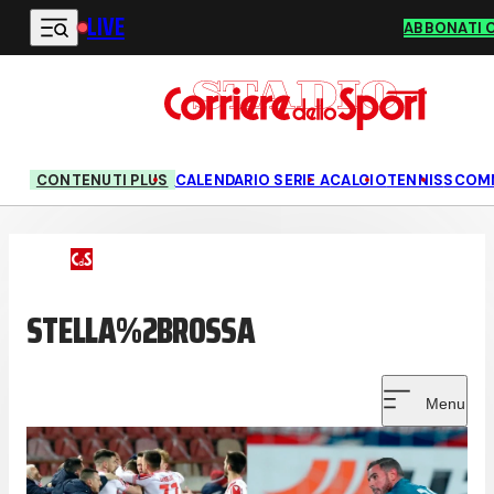
LIVE
Vai al contenuto principale
ABBONATI 
CONTENUTI PLUS
CALENDARIO SERIE A
CALCIO
TENNIS
SCOM
STELLA%2BROSSA
Menu