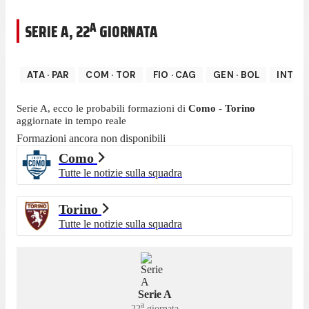
A
SERIE A
,
22
GIORNATA
ATA
·
PAR
COM
·
TOR
FIO
·
CAG
GEN
·
BOL
INT
·
P
Serie A
, ecco le probabili formazioni di
Como
-
Torino
aggiornate in tempo reale
Formazioni ancora non disponibili
Como
Tutte le notizie sulla squadra
Torino
Tutte le notizie sulla squadra
Serie A
a
22
giornata