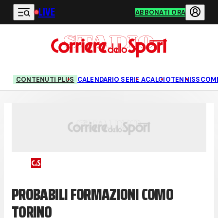
LIVE
Vai al contenuto principale
ABBONATI ORA
CONTENUTI PLUS
CALENDARIO SERIE A
CALCIO
TENNIS
SCOM
PROBABILI FORMAZIONI COMO
TORINO