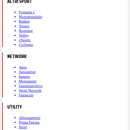
ALTRI SPORT
Formula 1
Motomondiale
Basket
Tennis
Running
Volley
eSports
Ciclismo
NETWORK
Auto
Autosprint
Inmoto
Motosprint
Guerinsportivo
Sport Network
Fantacup
UTILITY
Abbonamenti
Prima Pagina
Store