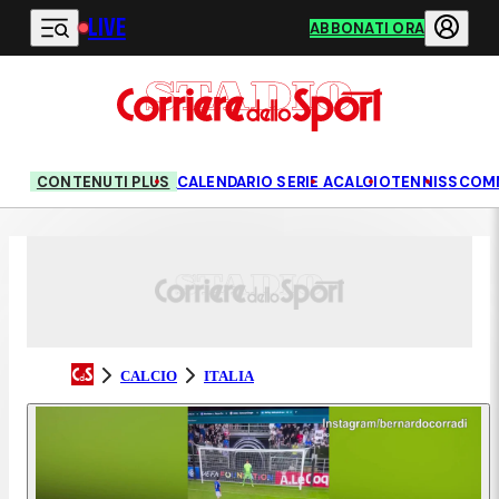
LIVE
Vai al contenuto principale
ABBONATI ORA
CONTENUTI PLUS
CALENDARIO SERIE A
CALCIO
TENNIS
SCOM
CALCIO
ITALIA