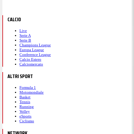
CALCIO
Live
Serie A
Serie B
Champions League
Europa League
Conference League
Calcio Estero
Calciomercato
ALTRI SPORT
Formula 1
Motomondiale
Basket
Tennis
Running
Volley
eSports
Ciclismo
NETWORK