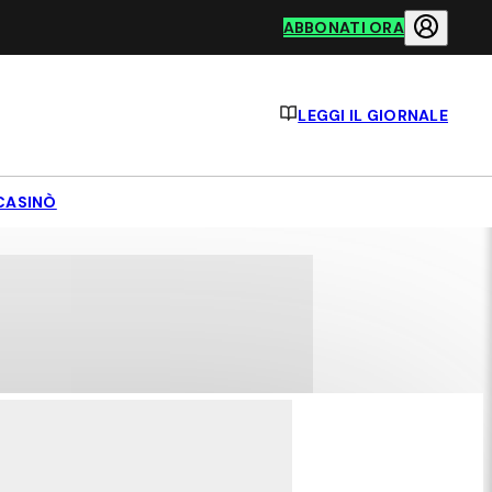
ABBONATI ORA
LEGGI IL GIORNALE
CASINÒ