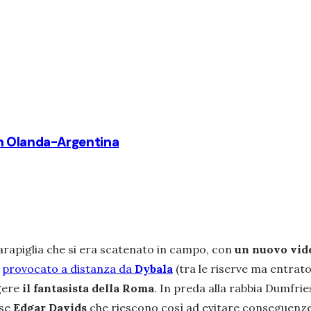
 in Olanda-Argentina
arapiglia che si era scatenato in campo, con
un nuovo vid
,
provocato a distanza da
Dybala
(tra le riserve ma entrato
gere
il fantasista della Roma
. In preda alla rabbia Dumfri
ese
Edgar Davids
che riescono così ad evitare conseguenze