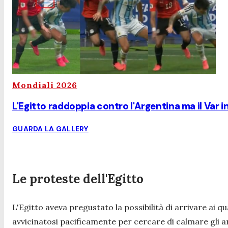
Mondiali 2026
L'Egitto raddoppia contro l'Argentina ma il Var int
GUARDA LA GALLERY
Le proteste dell'Egitto
L'Egitto aveva pregustato la possibilità di arrivare ai qua
avvicinatosi pacificamente per cercare di calmare gli an