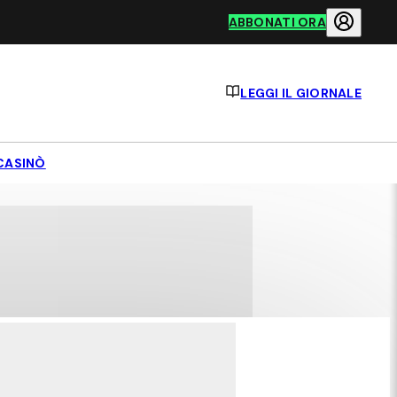
ABBONATI ORA
LEGGI IL GIORNALE
CASINÒ