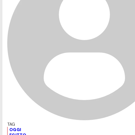
OGGI
EGITTO