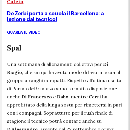
Calcio
De Zerbi porta a scuola il Barcellona: a
lezione dal tecnico!
GUARDA IL VIDEO
Spal
Una settimana di allenamenti collettivi per
Di
Biagio
, che sin qui ha avuto modo di lavorare con il
gruppo a ranghi compatti. Rispetto all’ultima uscita
di Parma del 9 marzo sono tornati a disposizione
anche
Di Francesco
e
Dabo
, mentre
Cerri
ha
approfittato della lunga sosta per rimettersi in pari
con i compagni. Soprattutto per il rush finale di
stagione il tecnico potrà contare anche su
D’Alessandro
, assente dal 22 settembre e ormai