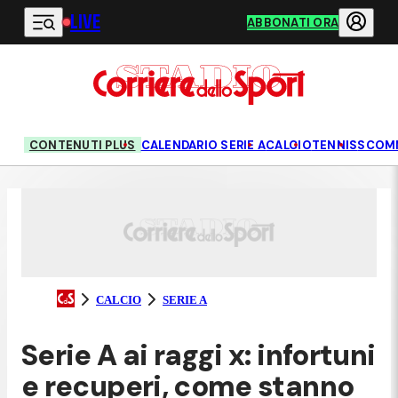
LIVE
Vai al contenuto principale
ABBONATI ORA
CONTENUTI PLUS
CALENDARIO SERIE A
CALCIO
TENNIS
SCOM
CALCIO
SERIE A
Serie A ai raggi x: infortuni
e recuperi, come stanno