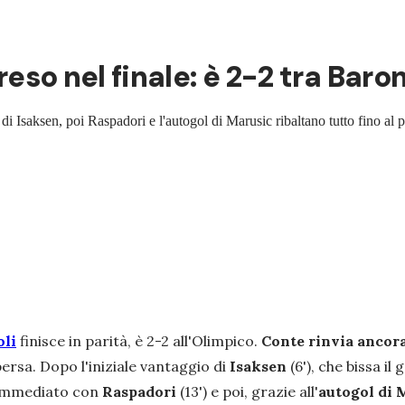
preso nel finale: è 2-2 tra Bar
a di Isaksen, poi Raspadori e l'autogol di Marusic ribaltano tutto fino al p
oli
finisce in parità, è 2-2 all'Olimpico.
Conte rinvia ancora
ersa. Dopo l'iniziale vantaggio di
Isaksen
(6'), che bissa i
i immediato con
Raspadori
(13') e poi, grazie all'
autogol di 