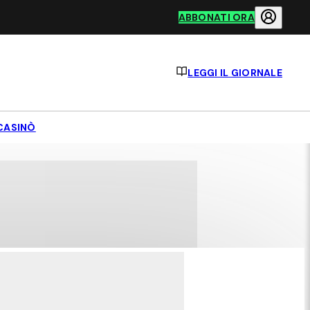
ABBONATI ORA
LEGGI IL GIORNALE
CASINÒ