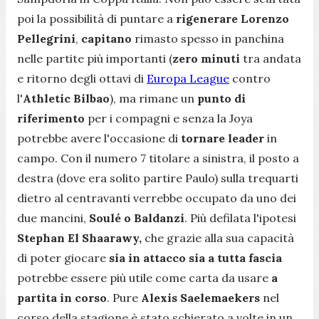
poi la possibilità di puntare a
rigenerare Lorenzo
Pellegrini
,
capitano
rimasto spesso in panchina
nelle partite più importanti (
zero minuti
tra andata
e ritorno degli ottavi di
Europa League
contro
l'
Athletic Bilbao
), ma rimane un
punto di
riferimento
per i compagni e senza la Joya
potrebbe avere l'occasione di
tornare leader
in
campo. Con il numero 7 titolare a sinistra, il posto a
destra (dove era solito partire Paulo) sulla trequarti
dietro al centravanti verrebbe occupato da uno dei
due mancini,
Soulé o
Baldanzi
. Più defilata l'ipotesi
Stephan El Shaarawy,
che grazie alla sua capacità
di poter giocare
sia in attacco sia a tutta fascia
potrebbe essere più utile come carta da usare
a
partita in corso
. Pure
Alexis Saelemaekers
nel
corso della stagione è stato schierato a volte in un