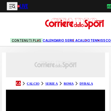
LIVE
Vai al contenuto principale
A
CONTENUTI PLUS
CALENDARIO SERIE A
CALCIO
TENNIS
SCO
CALCIO
SERIE A
ROMA
DYBALA