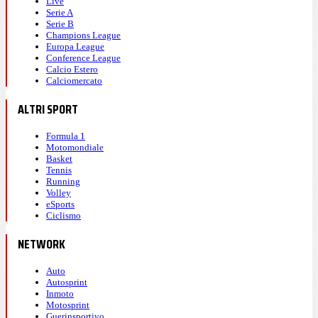
Live
Serie A
Serie B
Champions League
Europa League
Conference League
Calcio Estero
Calciomercato
ALTRI SPORT
Formula 1
Motomondiale
Basket
Tennis
Running
Volley
eSports
Ciclismo
NETWORK
Auto
Autosprint
Inmoto
Motosprint
Guerinsportivo