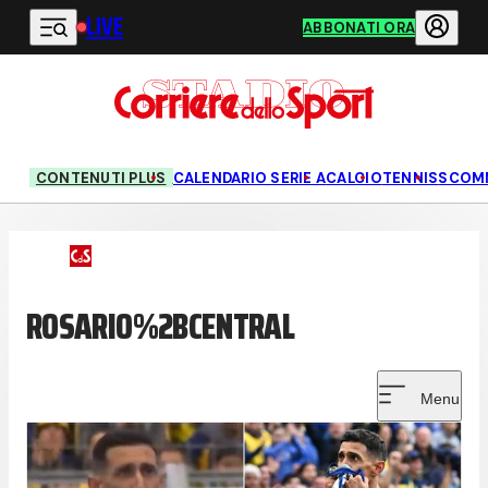
LIVE
Vai al contenuto principale
ABBONATI ORA
CONTENUTI PLUS
CALENDARIO SERIE A
CALCIO
TENNIS
SCOM
ROSARIO%2BCENTRAL
Menu