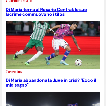
Calciomercato
Di Maria torna al Rosario Central: le sue
lacrime commuovono i tifosi
Juventus
Di Maria abbandona la Juve in crisi? "Ecco il
mio sogno"