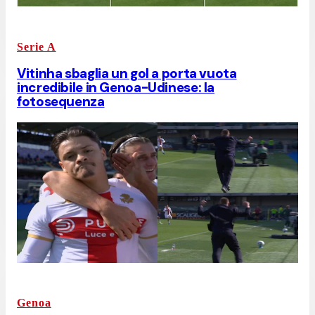
Serie A
Vitinha sbaglia un gol a porta vuota
incredibile in Genoa-Udinese: la
fotosequenza
Genoa