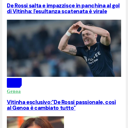
De Rossi salta e impazzisce in panchina al gol
di Vitinha: l'esultanza scatenata è virale
Genoa
Vitinha esclusivo:"De Rossi passionale, così
al Genoa è cambiato tutto"