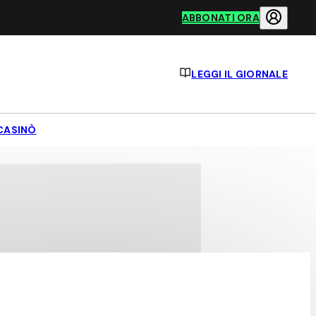
ABBONATI ORA
LEGGI IL GIORNALE
CASINÒ