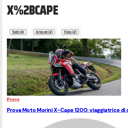
X%2BCAPE
Tutti (4)
Articoli (2)
Foto (2)
Prove
Prova Moto Morini X-Cape 1200: viaggiatrice di 