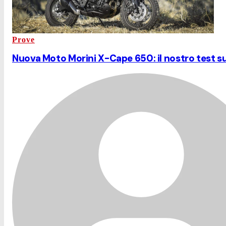
Prove
Nuova Moto Morini X-Cape 650: il nostro test s