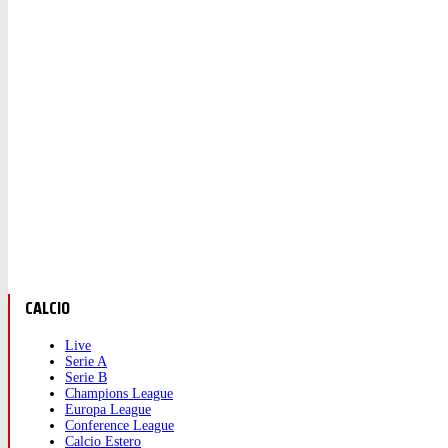
CALCIO
Live
Serie A
Serie B
Champions League
Europa League
Conference League
Calcio Estero