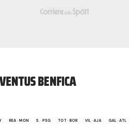
UVENTUS BENFICA
Y
REA
·
MON
S.
·
PSG
TOT
·
BOR
VIL
·
AJA
GAL
·
ATL