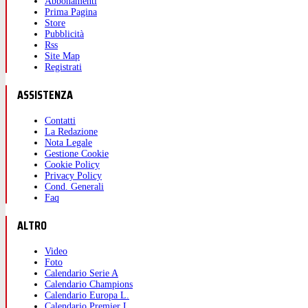
Abbonamenti
Prima Pagina
Store
Pubblicità
Rss
Site Map
Registrati
ASSISTENZA
Contatti
La Redazione
Nota Legale
Gestione Cookie
Cookie Policy
Privacy Policy
Cond. Generali
Faq
ALTRO
Video
Foto
Calendario Serie A
Calendario Champions
Calendario Europa L.
Calendario Premier L.