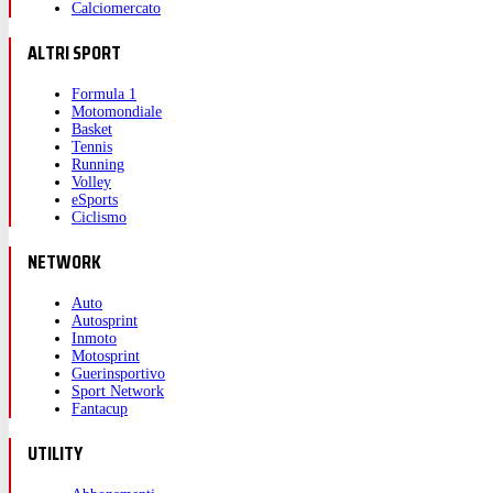
Calciomercato
ALTRI SPORT
Formula 1
Motomondiale
Basket
Tennis
Running
Volley
eSports
Ciclismo
NETWORK
Auto
Autosprint
Inmoto
Motosprint
Guerinsportivo
Sport Network
Fantacup
UTILITY