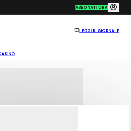
ABBONATI ORA
LEGGI IL GIORNALE
CASINÒ