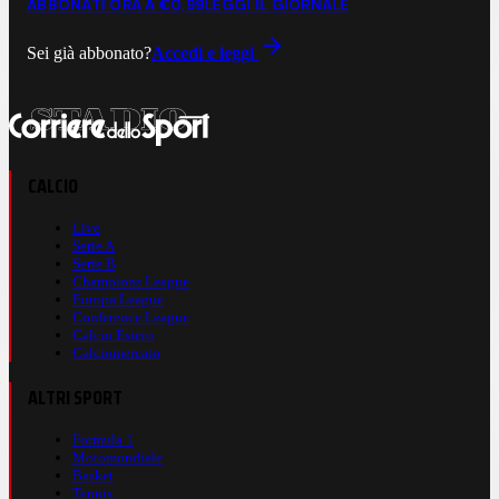
ABBONATI ORA A €0,99
LEGGI IL GIORNALE
Sei già abbonato?
Accedi e leggi
CALCIO
Live
Serie A
Serie B
Champions League
Europa League
Conference League
Calcio Estero
Calciomercato
ALTRI SPORT
Formula 1
Motomondiale
Basket
Tennis