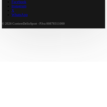
Facebook
Instagram
X
WhatsApp
© 2026 CorriereDelloSport - P.Iva 00878311000