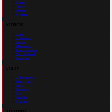
Running
Volley
eSports
Ciclismo
NETWORK
Auto
Autosprint
Inmoto
Motosprint
Guerinsportivo
Sport Network
Fantacup
UTILITY
Abbonamenti
Prima Pagina
Store
Pubblicità
Rss
Site Map
Registrati
ASSISTENZA