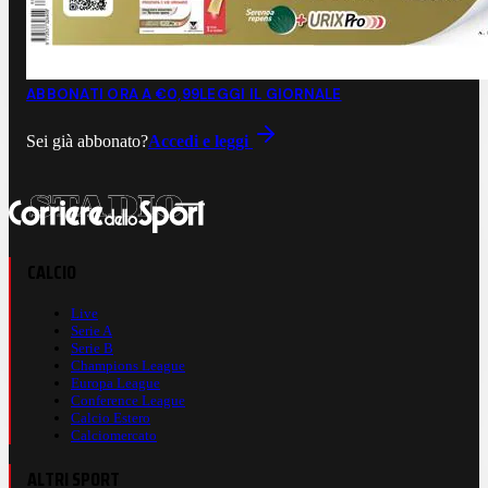
ABBONATI ORA A €0,99
LEGGI IL GIORNALE
Sei già abbonato?
Accedi e leggi
CALCIO
Live
Serie A
Serie B
Champions League
Europa League
Conference League
Calcio Estero
Calciomercato
ALTRI SPORT