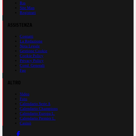
Rss
Site Map
Registrati
ASSISTENZA
Contatti
La Redazione
Nota Legale
Gestione Cookie
Cookie Policy
Privacy Policy
Cond. Generali
Faq
ALTRO
Video
Foto
Calendario Serie A
Calendario Champions
Calendario Europa L.
Calendario Premier L.
Casinò