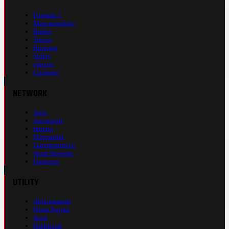
Formula 1
Motomondiale
Basket
Tennis
Running
Volley
eSports
Ciclismo
NETWORK
Auto
Autosprint
Inmoto
Motosprint
Guerinsportivo
Sport Network
Fantacup
UTILITY
Abbonamenti
Prima Pagina
Store
Pubblicità