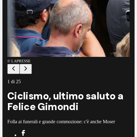
©
LAPRESSE
©
A
1
di
25
Ciclismo, ultimo saluto a
Felice Gimondi
Folla ai funerali e grande commozione: c'è anche Moser