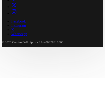
Facebook
Instagram
X
WhatsApp
© 2026 CorriereDelloSport - P.Iva 00878311000