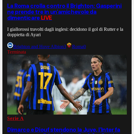
La Roma crolla contro il Brighton: Gasperini
ne prende tre in un'amichevole da
dimenticare
LIVE
I giallorossi travolti dagli inglesi: decidono il gol di Rutter e la
doppietta di Ayari
Brighton and Hove Albion
3
Roma
0
Terminata
Serie A
Dimarco e Diouf stendono la Juve, l'Inter fa