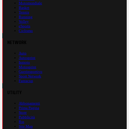
Motomondiale
Basket
Tennis
Running
Volley
eSports
Ciclismo
NETWORK
Auto
Autosprint
Inmoto
Motosprint
Guerinsportivo
Sport Network
Fantacup
UTILITY
Abbonamenti
Prima Pagina
Store
Pubblicità
Rss
Site Map