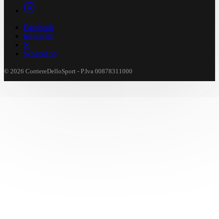
Facebook
Instagram
X
WhatsApp
© 2026 CorriereDelloSport - P.Iva 00878311000