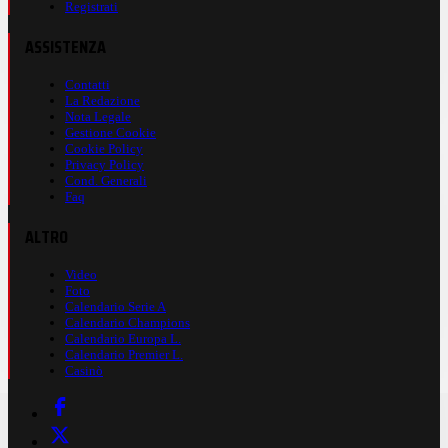
Registrati
ASSISTENZA
Contatti
La Redazione
Nota Legale
Gestione Cookie
Cookie Policy
Privacy Policy
Cond. Generali
Faq
ALTRO
Video
Foto
Calendario Serie A
Calendario Champions
Calendario Europa L.
Calendario Premier L.
Casinò