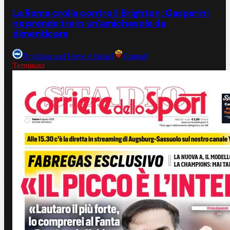
La Roma crolla contro il Brighton: Gasperini
ne prende tre in un'amichevole da
dimenticare
Brighton and Hove Albion
3
Roma
0
Terminata