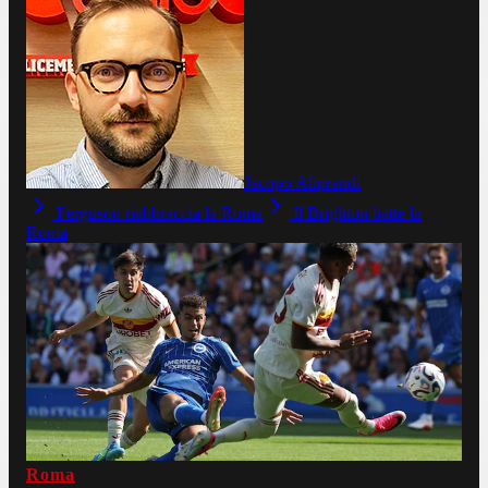
Jacopo Aliprandi
Ferguson riabbraccia la Roma
Il Brighton batte la
Roma
Roma