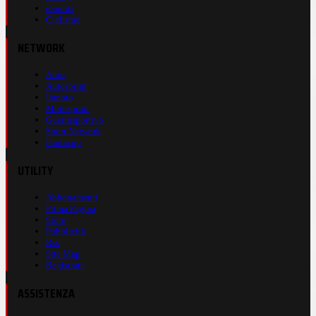
eSports
Ciclismo
NETWORK
Auto
Autosprint
Inmoto
Motosprint
Guerinsportivo
Sport Network
Fantacup
UTILITY
Abbonamenti
Prima Pagina
Store
Pubblicità
Rss
Site Map
Registrati
ASSISTENZA