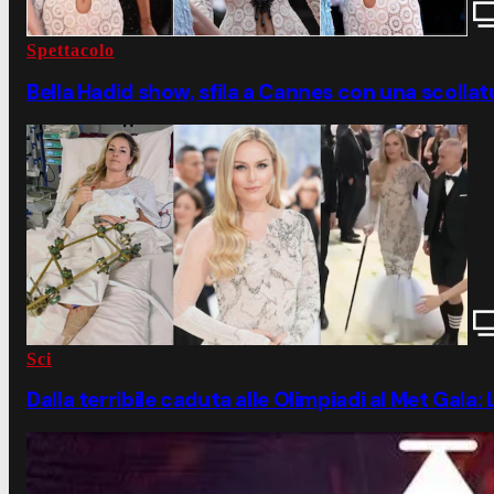
Spettacolo
Bella Hadid show, sfila a Cannes con una scollat
Sci
Dalla terribile caduta alle Olimpiadi al Met Gala