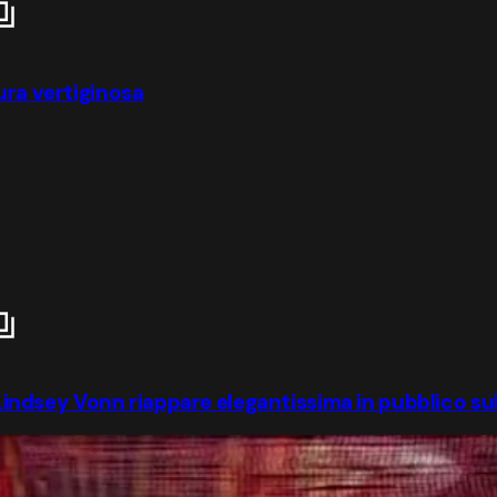
ura vertiginosa
: Lindsey Vonn riappare elegantissima in pubblico su