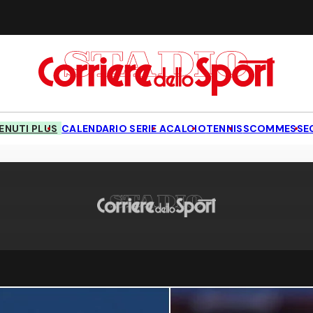
NUTI PLUS
CALENDARIO SERIE A
CALCIO
TENNIS
SCOMMESSE