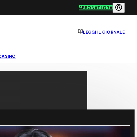
ABBONATI ORA
LEGGI IL GIORNALE
CASINÒ