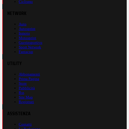
Ciclismo
NETWORK
Auto
Autosprint
Inmoto
Motosprint
Guerinsportivo
Sport Network
Fantacup
UTILITY
Abbonamenti
Prima Pagina
Store
Pubblicità
Rss
Site Map
Registrati
ASSISTENZA
Contatti
La Redazione