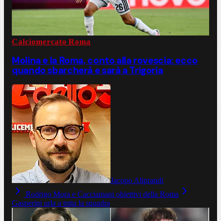
Calciomercato Roma
Molina e la Roma, conto alla rovescia: ecco
quando sbarcherà e sarà a Trigoria
Jacopo Aliprandi
Rodrigo Mora e Cacciamani obiettivi della Roma
Gasperini urla a tutta la squadra