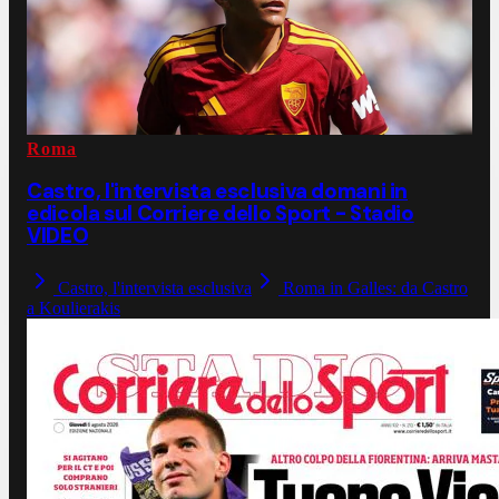
Roma
Castro, l'intervista esclusiva domani in
edicola sul Corriere dello Sport - Stadio
VIDEO
Castro, l'intervista esclusiva
Roma in Galles: da Castro
a Koulierakis