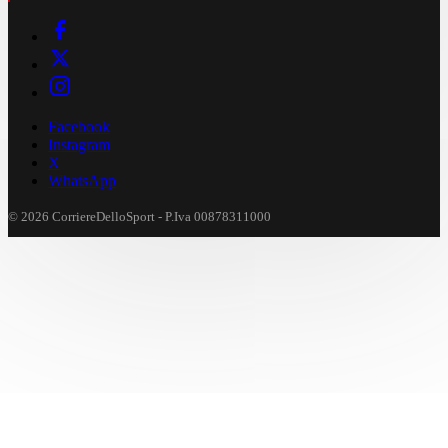
Facebook
Instagram
X
WhatsApp
© 2026 CorriereDelloSport - P.Iva 00878311000