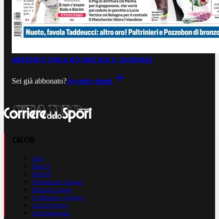
ABBONATI ORA A €0,99
LEGGI IL GIORNALE
Sei già abbonato?
Accedi e leggi
CALCIO
Live
Serie A
Serie B
Champions League
Europa League
Conference League
Calcio Estero
Calciomercato