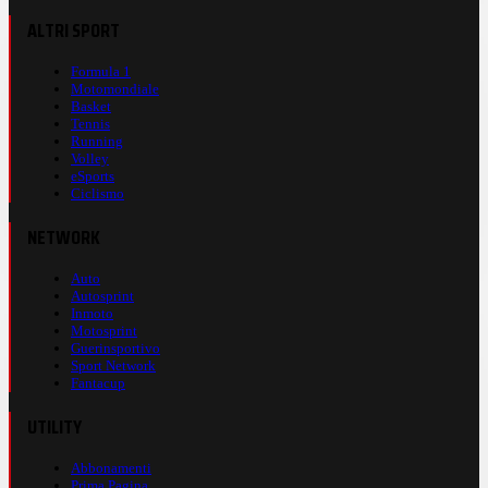
ALTRI SPORT
Formula 1
Motomondiale
Basket
Tennis
Running
Volley
eSports
Ciclismo
NETWORK
Auto
Autosprint
Inmoto
Motosprint
Guerinsportivo
Sport Network
Fantacup
UTILITY
Abbonamenti
Prima Pagina