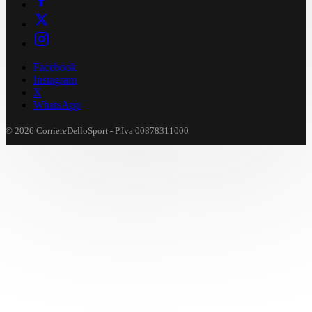
Facebook
Instagram
X
WhatsApp
© 2026 CorriereDelloSport - P.Iva 00878311000