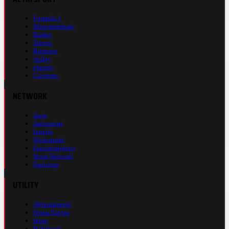
Formula 1
Motomondiale
Basket
Tennis
Running
Volley
eSports
Ciclismo
NETWORK
Auto
Autosprint
Inmoto
Motosprint
Guerinsportivo
Sport Network
Fantacup
UTILITY
Abbonamenti
Prima Pagina
Store
Pubblicità