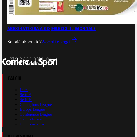
ABBONATI ORA A €0,99
LEGGI IL GIORNALE
Sei già abbonato?
Accedi e leggi
CALCIO
Live
Serie A
Serie B
Champions League
Europa League
Conference League
Calcio Estero
Calciomercato
ALTRI SPORT