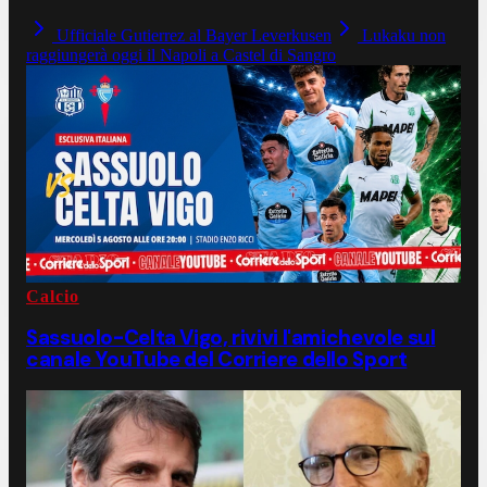
Ufficiale Gutierrez al Bayer Leverkusen
Lukaku non
raggiungerà oggi il Napoli a Castel di Sangro
Calcio
Sassuolo-Celta Vigo, rivivi l'amichevole sul
canale YouTube del Corriere dello Sport